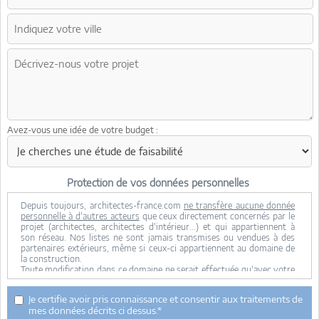
Avez-vous une idée de votre budget :
Protection de vos données personnelles
Depuis toujours, architectes-france.com
ne transfère aucune donnée
personnelle à d'autres acteurs
que ceux directement concernés par le
projet (architectes, architectes d'intérieur...) et qui appartiennent à
son réseau. Nos listes ne sont jamais transmises ou vendues à des
partenaires extérieurs, même si ceux-ci appartiennent au domaine de
la construction.
Toute modification dans ce domaine ne serait effectuée qu'avec votre
consentement.
Je consens à ce que mes données personnelles soient collectées pour
Je certifie avoir pris connaissance et consentir aux traitements de
permettre à architectes-france de transférer votre projet aux
mes données décrits ci dessus.*
architectes. Seul Architectes-france, ses équipes internes et la