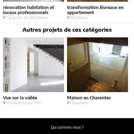
rénovation habitation et
transformation Bureaux en
r
locaux professionnels
appartement
Carignan-de-Bordeaux
Bordeaux
Autres projets de ces catégories
Vue sur la vallée
Maison en Charentes
l
Dompierre-sur-Yon
Charentes
Qui sommes nous ?