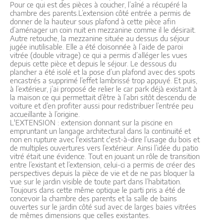
Pour ce qui est des pièces à coucher, l’aîné a récupéré la
chambre des parents.L’extension côté entrée a permis de
donner de la hauteur sous plafond à cette pièce afin
d’aménager un coin nuit en mezzanine comme il le désirait.
Autre retouche, la mezzanine située au dessus du séjour
jugée inutilisable. Elle a été cloisonnée à l’aide de paroi
vitrée (double vitrage) ce qui a permis d’alléger les vues
depuis cette pièce et depuis le séjour. Le dessous du
plancher a été isolé et la pose d’un plafond avec des spots
encastrés a supprimé l’effet lambrissé trop appuyé. Et puis,
à l’extérieur, j’ai proposé de relier le car park déjà existant à
la maison ce qui permettait d‘être à l’abri sitôt descendu de
voiture et d’en profiter aussi pour redistribuer l’entrée peu
accueillante à l’origine.
L'EXTENSION : extension donnant sur la piscine en
empruntant un langage architectural dans la continuité et
non en rupture avec l'existant c'est-à-dire l’usage du bois et
de multiples ouvertures vers l’extérieur. Ainsi l’idée du patio
vitré était une évidence. Tout en jouant un rôle de transition
entre l’existant et l’extension, celui-ci a permis de créer des
perspectives depuis la pièce de vie et de ne pas bloquer la
vue sur le jardin visible de toute part dans l’habitation.
Toujours dans cette même optique le parti pris a été de
concevoir la chambre des parents et la salle de bains
ouvertes sur le jardin côté sud avec de larges baies vitrées
de mêmes dimensions que celles existantes.