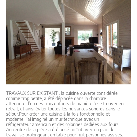
TRAVAUX SUR EXISTANT : la cuisine ouverte considérée
comme trop petite, a été déplacée dans la chambre
attenante d’un des trois enfants de manière à se trouver en
retrait, et ainsi éviter toutes les nuisances sonores dans le
séjour.Pour créer une cuisine à la fois fonctionnelle et
moderne, j’ai imaginé un mur technique avec un
réfrigérateur américain et des colonnes dédiées aux fours.
Au centre de la pièce a été posé un îlot avec un plan de
travail se prolongeant en table pour huit personnes assises.