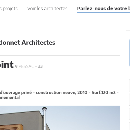
s projets
Voir les architectes
Parlez-nous de votre 
donnet Architectes
int
PESSAC -
33
 d’ouvrage privé - construction neuve, 2010 - Surf.120 m2 -
onnemental