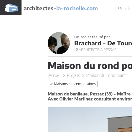
architectes-
la-rochelle.com
Voir le
Un projet réalisé par :
Brachard - De Tour
ARCHITECTE À PESSAC
Maison du rond po
Accueil
Projets
Maison du rond point
Maisons contemporaines
Maison de banlieue, Pessac (33) - Maître
Avec Olivier Martinez consultant envir