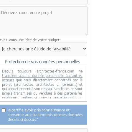
Avez-vous une idée de votre budget :
Protection de vos données personnelles
Depuis toujours, architectes-france.com
ne
transfère aucune donnée personnelle à d'autres
acteurs
que ceux directement concernés par le
projet (architectes, architectes d'intérieur...) et
qui appartiennent à son réseau. Nos listes ne sont
jamais transmises ou vendues à des partenaires
extérieurs, même si ceux-ci appartiennent au
domaine de la construction.
Toute modification dans ce domaine ne serait
Je certifie avoir pris connaissance et
effectuée qu'avec votre consentement.
consentir aux traitements de mes données
Je consens à ce que mes données personnelles
décrits ci dessus.*
soient collectées pour permettre à architectes-
france de transférer votre projet aux architectes.
Seul Architectes-france, ses équipes internes et la