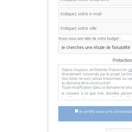
Avez-vous une idée de votre budget :
Protectio
Depuis toujours, architectes-france.com
ne
directement concernés par le projet (archite
Nos listes ne sont jamais transmises ou ve
au domaine de la construction.
Toute modification dans ce domaine ne sera
Je consens à ce que mes données personne
transférer votre projet aux architectes. Se
concernée par le projet y ont accès. Aucune
ci dessus n'est réalisée.
Je certifie avoir pris connaiss
Mes données téléphoniques seront uniquem
notre réseau dans le cadre de la qualificatio
Les données sont conservées pendant une d
entre architectes-france et vous ou archit
ce projet et qui serait en relation avec arch