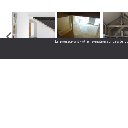
En poursuivant votre navigation sur ce site, v
Vue sur la vallée
Maison en Charentes
la Grange G
Dompierre-sur-Yon
Charentes
Luzay
Architectes-Agen
Architectes
Architectes-Bayonne
Architectes
Architectes-Clermont-Ferrand
Architectes
Architectes-Lille
Architectes
Architectes-Nantes
Architectes
Architectes-Pau
Architectes