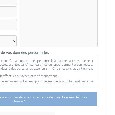
n de vos données personnelles
 transfère aucune donnée personnelle à d'autres acteurs
que ceux
ctes, architectes d'intérieur...) et qui appartiennent à son réseau.
ndues à des partenaires extérieurs, même si ceux-ci appartiennent
it effectuée qu'avec votre consentement.
lles soient collectées pour permettre à architectes-france de
ul Architectes-france, ses équipes internes et la maitrise d'oeuvre
 transmission de données à des tiers à l'exclusion de ceux décrits
ance et consentir aux traitements de mes données décrits ci
ent utilisées par Architectes-france.com et les architectes de
dessus.*
n et du suivi de mon projet.
urée de 18 mois courant à partir des derniers contacts effectifs
ectes-france et un membre de la maitrise d'oeuvre en rapport avec
itectes-france.