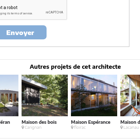
ertés »
, vous pouvez exercer votre droit d'accès aux données vous
nt : Architectes-france, 23 avenue du Mirail - parc du Mirail - 33370
-
contact@architectes-france.com
Envoyer
Autres projets de cet architecte
éran
Maison des bois
Maison Espérance
Maison d
Carignan
floirac
Lacanau