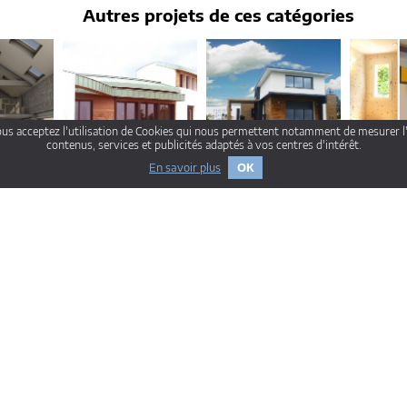
Autres projets de ces catégories
ous acceptez l'utilisation de Cookies qui nous permettent notamment de mesurer l
contenus, services et publicités adaptés à vos centres d'intérêt.
En savoir plus
OK
rondin
Maison organique en
MAISON V
Réhabili
Vendée
Saintes
maison t
Brétignolles sur mer
landaise
Landes
-Aix-En-Provence
Architectes-Amiens
Architectes-Angers
-Besancon
Architectes-Bordeaux
Architectes-Brest
-Dijon
Architectes-La-Rochelle
Architectes-Le-Havre
-Lyon
Architectes-Marseille
Architectes-Metz
-Nice
Architectes-Nimes
Architectes-Orleans
-Quimper
Architectes-Reims
Architectes-Rennes