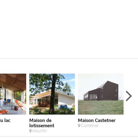
u lac
Maison de
Maison Castetner
Echo
lotissement
Castetner
Bor
Hourtin