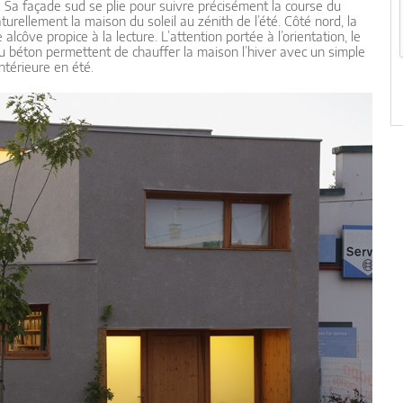
. Sa façade sud se plie pour suivre précisément la course du
urellement la maison du soleil au zénith de l’été. Côté nord, la
côve propice à la lecture. L’attention portée à l’orientation, le
ie du béton permettent de chauffer la maison l’hiver avec un simple
ntérieure en été.